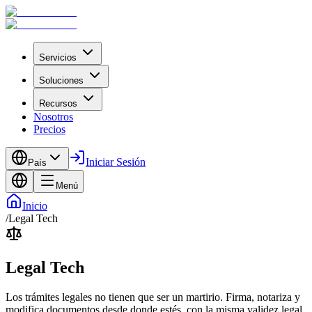
Servicios
Soluciones
Recursos
Nosotros
Precios
Iniciar Sesión
País
Menú
Inicio
/
Legal Tech
Legal Tech
Los trámites legales no tienen que ser un martirio. Firma, notariza y
modifica documentos desde donde estés, con la misma validez legal